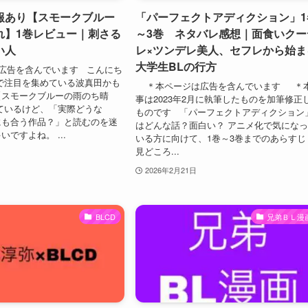
報あり【スモークブルー
「パーフェクトアディクション」1
れ】1巻レビュー｜刺さる
～3巻 ネタバレ感想｜面食いクー
い人
レ×ツンデレ美人、セフレから始ま
大学生BLの行方
広告を含んでいます こんにち
で注目を集めている波真田かも
＊本ページは広告を含んでいます ＊
【スモークブルーの雨のち晴
事は2023年2月に執筆したものを加筆修正
ているけど、「実際どうな
ものです 「パーフェクトアディクション
にも合う作品？」と読むのを迷
はどんな話？面白い？ アニメ化で気にな
ですよね。 ...
いる方に向けて、1巻～3巻までのあらすじ
見どころ...
2026年2月21日
BLCD
兄弟ＢＬ漫