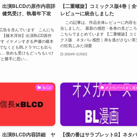
】出演BLCDの原作内容詳
【二重螺旋】コミックス版4巻｜全
、健気受け、執着年下攻
レビューに統合しました
この記事は、作品全体レビューに内容を
合しました。 最新の感想・各巻の見どこ
広告を含んでいます こんにち
こちらでまとめています 【二重螺旋】コ
、【榎木淳弥】出演BLCD原作
クス版 ネタバレ感想｜弟を逃がさない実
す イケメンすぎる声優の榎木
の狂気じみた溺愛
DでなくともBLドラマにも出ら
… 攻めも受けもどっちもいけ
2024年12月8日
と勝手に思い...
BLCD
オメガバースＢＬ漫
】出演BLCD内容詳細 ヤ
【僕の番はサラブレットΩ】ネタ