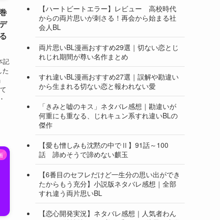
【ハートビートエラー】レビュー 高校時代
巻
からの両片思いが刺さる！再会から始まる社
デ
会人BL
る
両片思いBL漫画おすすめ29選｜切ない恋とじ
れじれ期間が尊い名作まとめ
本記
した
すれ違いBL漫画おすすめ27選｜誤解や勘違い
」
から生まれる切ない恋と報われない愛
って
・
「きみと嘘のキス」ネタバレ感想｜勘違いが
何重にも重なる、じれキュン系すれ違いBLの
傑作
【愛も憎しみも沈黙の中でⅡ】91話～100
話 諦めそうで諦めない麒玉
画
【6番目のセフレだけど一生分の思い出ができ
たからもう充分】小説版ネタバレ感想｜全部
すれ違う両片思いBL
【恋心開発実況】ネタバレ感想｜人気者わん