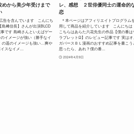
攻めから美少年受けまで
レ、感想 ２世俳優同士の運命的
い
恋
広告を含んでいます こんにち
＊本ページはアフィリエイトプログラム
【島﨑信長】さんが出演BLCD
用して商品を紹介しています こんにちは
事です 島崎さんといえばゲー
こちらはあらた六花先生の作品【僕の番は
ーのイメージが強い（勝手なイ
ラブレットΩ】のレビュー記事です 実はオ
ee！の遥のイメージも強い…爽や
ガバースＢＬ漫画のおすすめ記事を書こう
イスなイメ...
思ったら、あれ？僕の番...
2024年4月9日