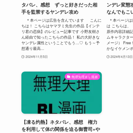
タバレ、感想 ずっと好きだった相
ンデレ変態
手を監禁するヤンデレ攻め
なんでもこ
＊本ページは広告を含んでいます こんに
＊本ページは
ちは！ こちらはヤマヲミ先生の作品【インテ
は こちらは、
リ君の恋病】のレビュー記事です 小野友樹さ
原作内容詳細記
ん経由で知ったこちらの作品！ 私の大好きな
ムキャラクタ
ヤンデレ属性ということでもう…♡ もう～予
メージ） Fr
想通り最高...
かなイケメンボ
2024年11月5日
2024年4月13日
無理矢理ＢＬ漫画
【凍る灼熱】ネタバレ、感想 権力
を利用して体の関係を迫る御曹司×や