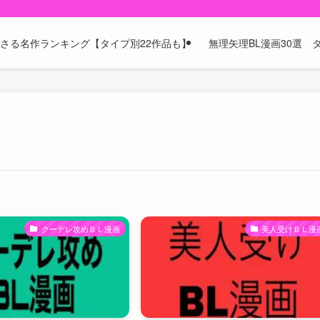
刺さる名作ランキング【タイプ別22作品も】
無理矢理BL漫画30選
クーデレ攻めＢＬ漫画
美人受けＢＬ漫