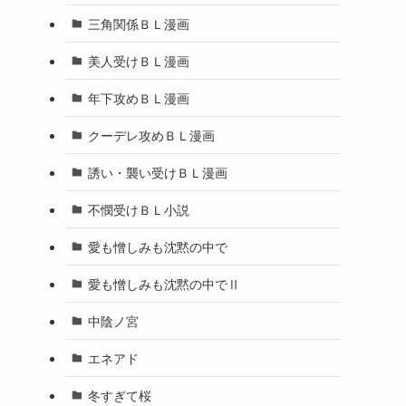
三角関係ＢＬ漫画
美人受けＢＬ漫画
年下攻めＢＬ漫画
クーデレ攻めＢＬ漫画
誘い・襲い受けＢＬ漫画
不憫受けＢＬ小説
愛も憎しみも沈黙の中で
愛も憎しみも沈黙の中でⅡ
中陰ノ宮
エネアド
冬すぎて桜