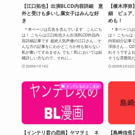
【江口拓也】出演BLCD内容詳細 意
【榎木淳弥
外と受けも多いし腐女子はみんな好
細 ピュア
き
めも！
＊本ページは広告を含んでいます こんにち
＊本ページは
は！ こちらは江口拓也さん出演BLCD作品内
は！ こちらは
容詳細記事です 超絶人気声優の江口さん…そ
内容紹介記事で
んな方の記事をにわかどころか何も知らない
淳弥さん… C
私が書いてすみません でも！BLにおいては結
れそうですよね
構詳しい方なので、それに...
そうな雰囲気だ
2025年7月14日
2025年2月22日
ヤンデレ攻めＢＬ漫画
【インテリ君の恋病】ヤマヲミ ネ
【島﨑信長