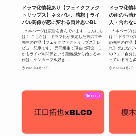
ドラマ化情報あり【フェイクファク
ドラマ化情
トリップス】ネタバレ、感想｜ライ
の雨のち晴
バル関係が恋に変わる両片思いBL
人・合わな
＊本ページは広告を含んでいます こんにち
＊本ページは
は！ こちらは、ドラマ化が決定した末広マチ
は！ ドラマ化
先生の作品【フェイクファクトリップス】レ
め先生の作品
ビュー記事です。 元同級生で現在は同僚、し
れ】 気になっ
かもライバル関係という距離感から始まる本
の？」「自分
作は、ケンカップル好き...
っている方も多い
2026年4月11日
2026年4月7日
BLCD