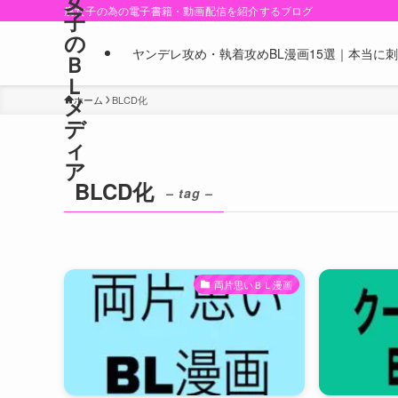
女
腐女子の為の電子書籍・動画配信を紹介するブログ
子
の
ヤンデレ攻め・執着攻めBL漫画15選｜本当に
Ｂ
Ｌ
メ
ホーム
BLCD化
デ
ィ
ア
BLCD化
– tag –
両片思いＢＬ漫画