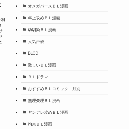
な
オメガバースＢＬ漫画
年上攻めＢＬ漫画
を利
！
幼馴染ＢＬ漫画
サ
メ
人気声優
と
BLCD
激しいＢＬ漫画
ＢＬドラマ
おすすめＢＬコミック 月別
無理矢理ＢＬ漫画
ヤンデレ攻めＢＬ漫画
拘束ＢＬ漫画