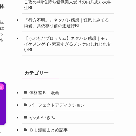
こ攻め×特性持ち健気美人受けの両片思い大学
体
生BL
『行方不明。』ネタバレ感想｜狂気じみてる
統
純愛。共依存寸前の逃避行BL
ろは
ミッ
【うぶもだブロッサム】ネタバレ感想｜モテ
兄
イケメンゲイ×素直すぎるノンケのじれじれ甘
いBL
カテゴリー
画
体格差ＢＬ漫画
パーフェクトアディクション
かわいいきみ
ＢＬ漫画まとめ記事
バ