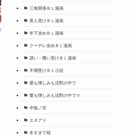
三角関係ＢＬ漫画
美人受けＢＬ漫画
【ハングアウトクライ
【嫌いじゃないけど人
【無
【不機嫌な君と気まぐ
で】
年下攻めＢＬ漫画
シス】
間てコワイ!!】
れなキス 】
クーデレ攻めＢＬ漫画
誘い・襲い受けＢＬ漫画
不憫受けＢＬ小説
愛も憎しみも沈黙の中で
愛も憎しみも沈黙の中でⅡ
中陰ノ宮
エネアド
冬すぎて桜