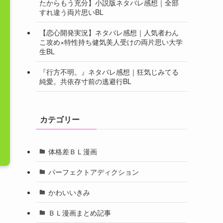
たからもう充分】小説版ネタバレ感想｜全部
すれ違う両片思いBL
【恋心開発実況】ネタバレ感想｜人気者わん
こ攻め×特性持ち健気美人受けの両片思い大学
生BL
『行方不明。』ネタバレ感想｜狂気じみてる
純愛。共依存寸前の逃避行BL
カテゴリー
体格差ＢＬ漫画
パーフェクトアディクション
かわいいきみ
ＢＬ漫画まとめ記事