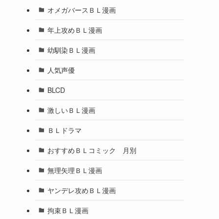
オメガバースＢＬ漫画
年上攻めＢＬ漫画
幼馴染ＢＬ漫画
人気声優
BLCD
激しいＢＬ漫画
ＢＬドラマ
おすすめＢＬコミック 月別
無理矢理ＢＬ漫画
ヤンデレ攻めＢＬ漫画
拘束ＢＬ漫画