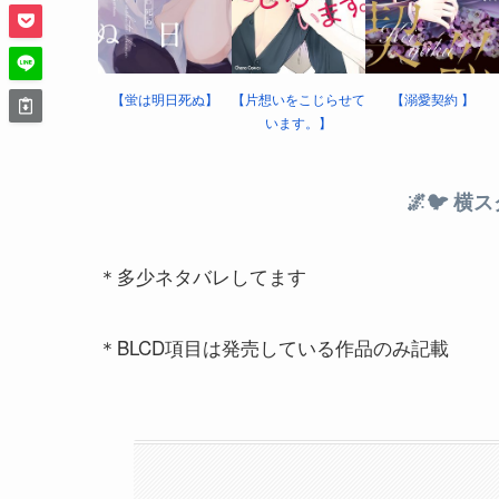
【蛍は明日死ぬ】
【片想いをこじらせて
【溺愛契約 】
います。】
🌌🐦 横
＊多少ネタバレしてます
＊BLCD項目は発売している作品のみ記載