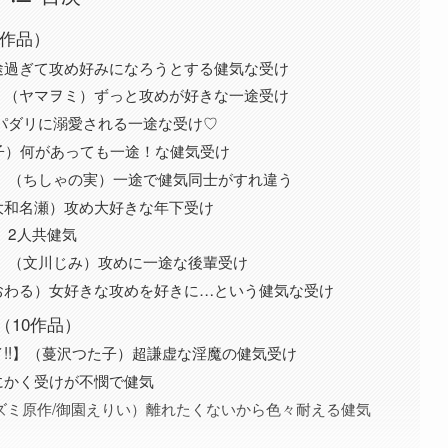
9作品）
途過ぎて攻め好みになろうとする健気な受け
】（ヤマヲミ）ずっと攻めが好きな一途受け
パダリに溺愛される一途な受け♡
天禅桃子）何があっても一途！な健気受け
】（ちしゃの実）一途で健気同士がすれ違う
大和名瀬）攻め大好きな年下受け
）2人共健気
 】（文川じみ）攻めに一途な後輩受け
おわる）女好きな攻めを好きに…という健気な受け
（10作品）
!!】（蔓沢つた子）超謙虚な淫魔の健気受け
にかく受けが不憫で健気
ミズミ原作/御園えりい）離れたくないから色々耐える健気