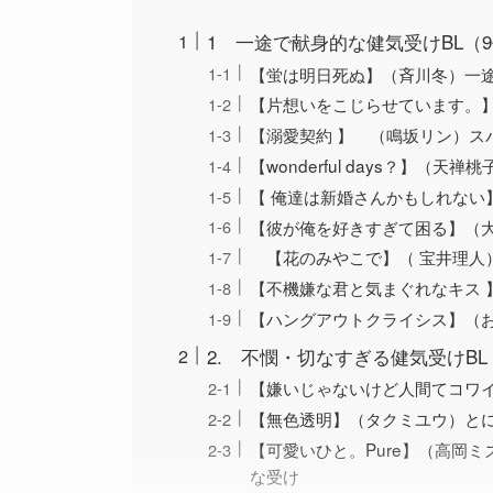
1 一途で献身的な健気受けBL（
【蛍は明日死ぬ】（斉川冬）一
【片想いをこじらせています。
【溺愛契約 】 （鳴坂リン）ス
【wonderful days？】（
【 俺達は新婚さんかもしれない
【彼が俺を好きすぎて困る】（
【花のみやこで】（ 宝井理人
【不機嫌な君と気まぐれなキス
【ハングアウトクライシス】（
2. 不憫・切なすぎる健気受けBL
【嫌いじゃないけど人間てコワイ
【無色透明】（タクミユウ）と
【可愛いひと。Pure】（高岡
な受け