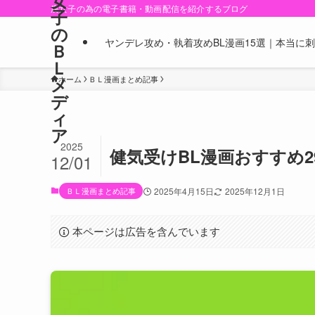
女
腐女子の為の電子書籍・動画配信を紹介するブログ
子
の
ヤンデレ攻め・執着攻めBL漫画15選｜本当に
Ｂ
Ｌ
メ
ホーム
ＢＬ漫画まとめ記事
デ
ィ
ア
2025
健気受けBL漫画おすすめ
12/01
ＢＬ漫画まとめ記事
2025年4月15日
2025年12月1日
本ページは広告を含んでいます