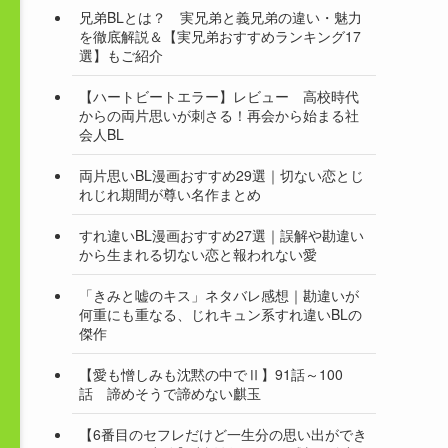
兄弟BLとは？ 実兄弟と義兄弟の違い・魅力
を徹底解説＆【実兄弟おすすめランキング17
選】もご紹介
【ハートビートエラー】レビュー 高校時代
からの両片思いが刺さる！再会から始まる社
会人BL
両片思いBL漫画おすすめ29選｜切ない恋とじ
れじれ期間が尊い名作まとめ
すれ違いBL漫画おすすめ27選｜誤解や勘違い
から生まれる切ない恋と報われない愛
「きみと嘘のキス」ネタバレ感想｜勘違いが
何重にも重なる、じれキュン系すれ違いBLの
傑作
【愛も憎しみも沈黙の中でⅡ】91話～100
話 諦めそうで諦めない麒玉
【6番目のセフレだけど一生分の思い出ができ