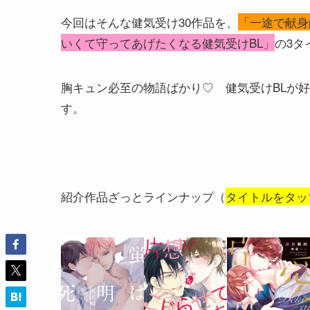
今回はそんな健気受け30作品を、
「一途で献身
いくて守ってあげたくなる健気受けBL」
の3タ
胸キュン必至の物語ばかり♡ 健気受けBLが
す。
紹介作品ざっとラインナップ（
タイトルをタッ