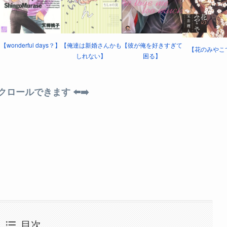
【wonderful days？】
【俺達は新婚さんかも
【彼が俺を好きすぎて
【花のみやこ
しれない】
困る】
スクロールできます ⬅️➡️
目次