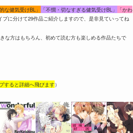
的な健気受けBL」
「不憫・切なすぎる健気受けBL」
「かわ
イプに分けて29作品ご紹介しますので、是非見ていってね
好きな方はもちろん、初めて読む方も楽しめる作品たちで
プすると詳細へ飛びます
）